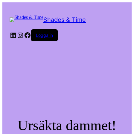
Shades & Time
LinkedIn
Instagram
Facebook
Logga in
Ursäkta dammet!