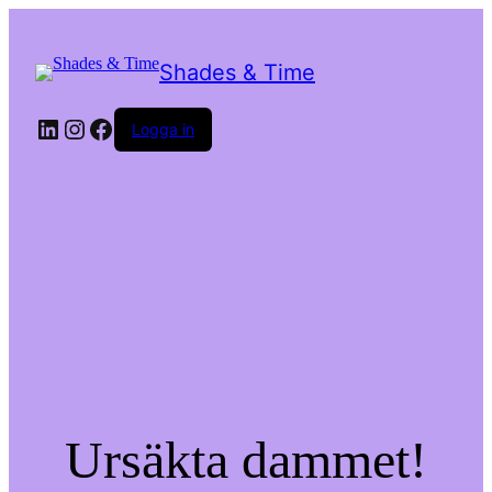
Shades & Time
LinkedIn
Instagram
Facebook
Logga in
Ursäkta dammet!