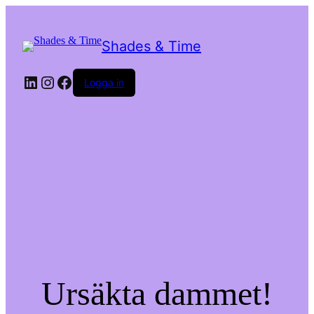
Shades & Time
LinkedIn
Instagram
Facebook
Logga in
Ursäkta dammet!