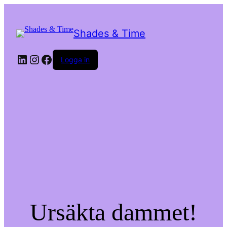
Shades & Time
LinkedIn
Instagram
Facebook
Logga in
Ursäkta dammet!