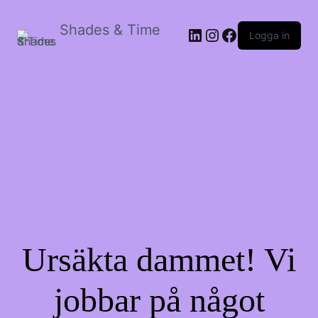
Shades & Time
LinkedIn
Instagram
Facebook
Logga in
Ursäkta dammet! Vi
jobbar på något