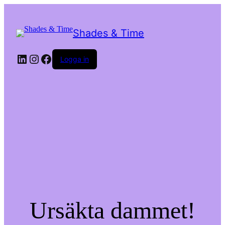
Shades & Time
LinkedIn
Instagram
Facebook
Logga in
Ursäkta dammet!