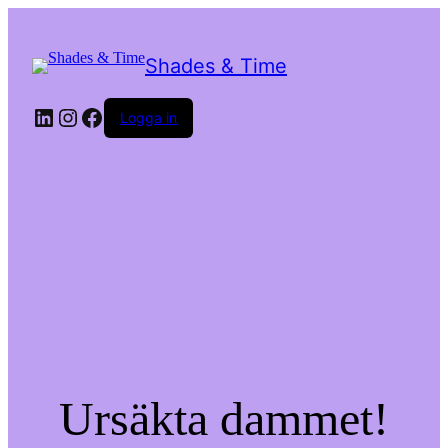
Shades & Time
LinkedIn
Instagram
Facebook
Logga in
Ursäkta dammet!