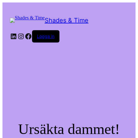
Shades & Time
LinkedIn
Instagram
Facebook
Logga in
Ursäkta dammet!