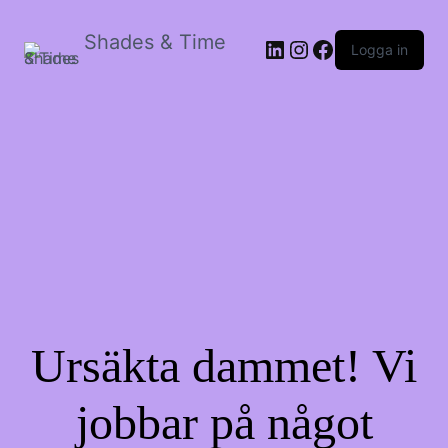
Shades & Time
LinkedIn
Instagram
Facebook
Logga in
Ursäkta dammet! Vi
jobbar på något