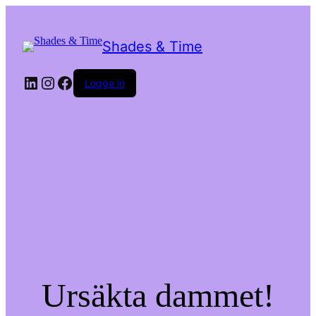
Shades & Time
LinkedIn
Instagram
Facebook
Logga in
Ursäkta dammet!