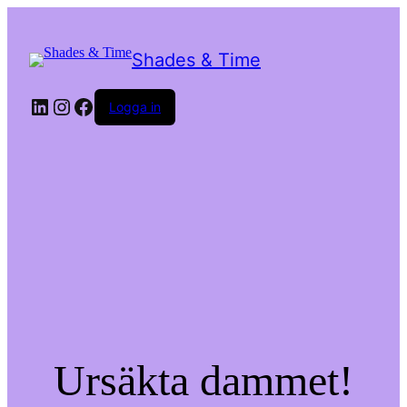
Shades & Time
LinkedIn
Instagram
Facebook
Logga in
Ursäkta dammet!