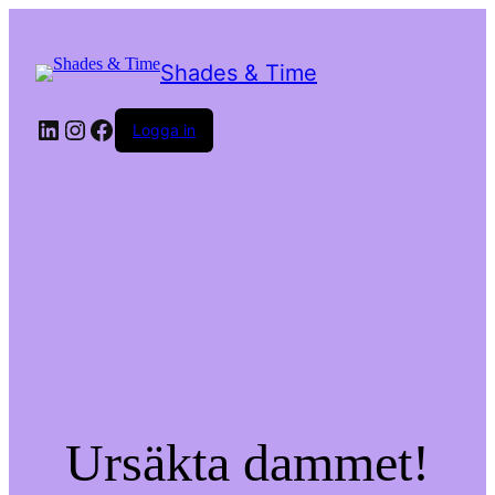
Shades & Time
LinkedIn
Instagram
Facebook
Logga in
Ursäkta dammet!