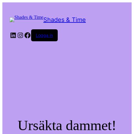
Shades & Time
LinkedIn
Instagram
Facebook
Logga in
Ursäkta dammet!