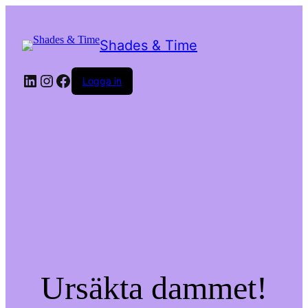
Shades & Time
LinkedIn
Instagram
Facebook
Logga in
Ursäkta dammet!