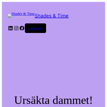
Shades & Time
LinkedIn
Instagram
Facebook
Logga in
Ursäkta dammet!