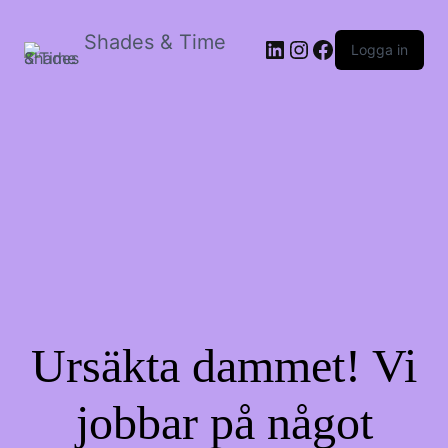
Shades & Time
LinkedIn
Instagram
Facebook
Logga in
Ursäkta dammet! Vi
jobbar på något