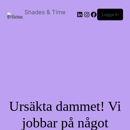
Shades & Time
LinkedIn
Instagram
Facebook
Logga in
Ursäkta dammet! Vi
jobbar på något