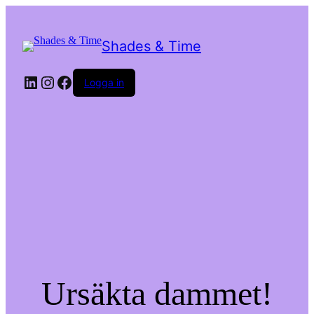
Shades & Time
LinkedIn
Instagram
Facebook
Logga in
Ursäkta dammet!