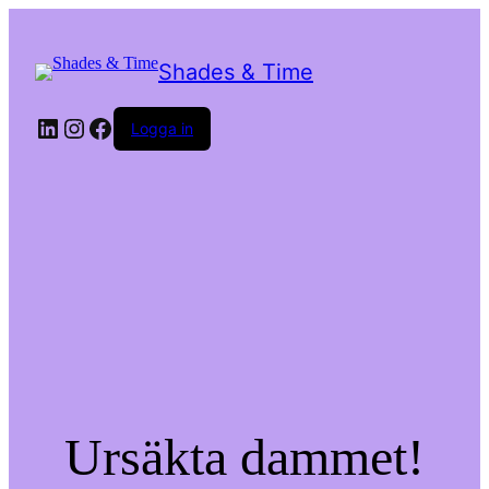
Shades & Time
LinkedIn
Instagram
Facebook
Logga in
Ursäkta dammet!