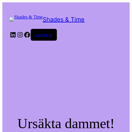
Shades & Time
LinkedIn
Instagram
Facebook
Logga in
Ursäkta dammet!