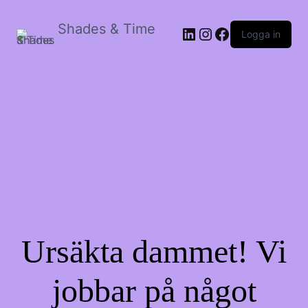
Shades & Time
LinkedIn
Instagram
Facebook
Logga in
Ursäkta dammet! Vi
jobbar på något