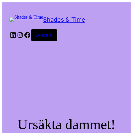
Shades & Time
LinkedIn
Instagram
Facebook
Logga in
Ursäkta dammet!