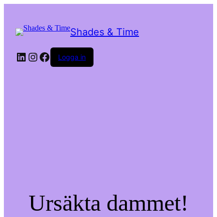
Shades & Time
LinkedIn
Instagram
Facebook
Logga in
Ursäkta dammet!