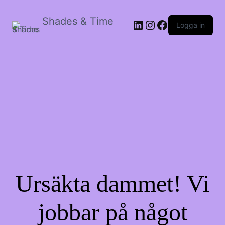
Shades & Time
LinkedIn
Instagram
Facebook
Logga in
Ursäkta dammet! Vi
jobbar på något