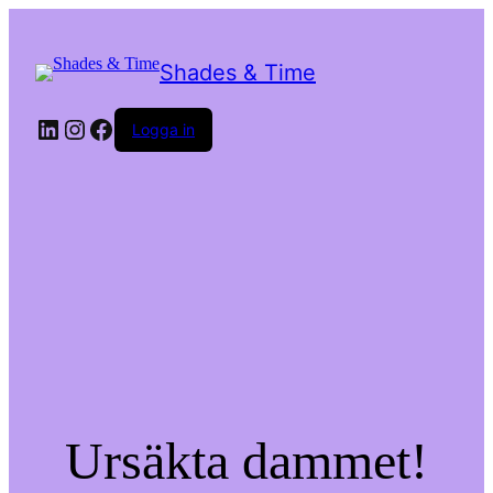
Shades & Time
LinkedIn
Instagram
Facebook
Logga in
Ursäkta dammet!