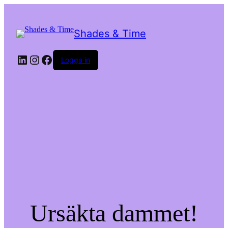
Shades & Time
LinkedIn
Instagram
Facebook
Logga in
Ursäkta dammet!