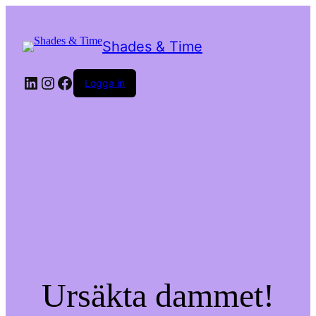
Shades & Time
LinkedIn
Instagram
Facebook
Logga in
Ursäkta dammet!