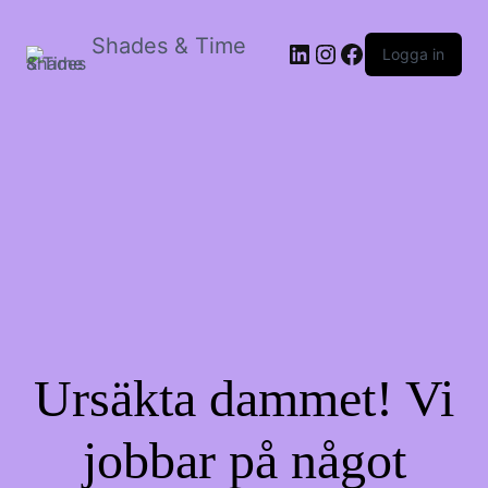
Shades & Time
LinkedIn
Instagram
Facebook
Logga in
Ursäkta dammet! Vi
jobbar på något