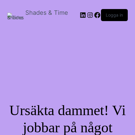
Shades & Time
LinkedIn
Instagram
Facebook
Logga in
Ursäkta dammet! Vi
jobbar på något