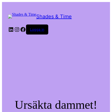
Shades & Time
LinkedIn
Instagram
Facebook
Logga in
Ursäkta dammet!