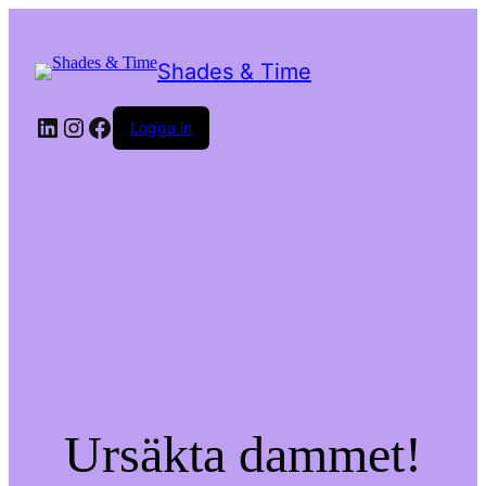
Shades & Time
LinkedIn
Instagram
Facebook
Logga in
Ursäkta dammet!