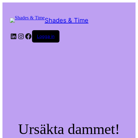
Shades & Time
LinkedIn
Instagram
Facebook
Logga in
Ursäkta dammet!