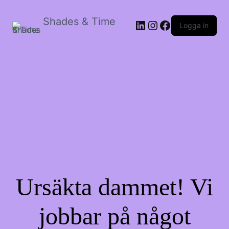
Shades & Time
LinkedIn
Instagram
Facebook
Logga in
Ursäkta dammet! Vi
jobbar på något