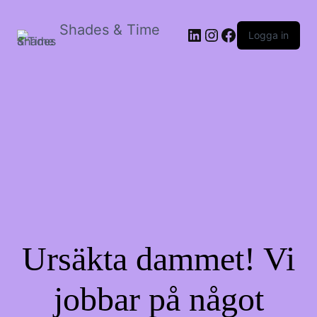
Shades & Time
LinkedIn
Instagram
Facebook
Logga in
Ursäkta dammet! Vi
jobbar på något