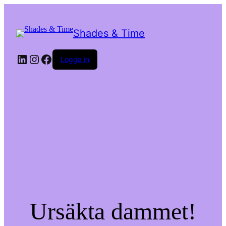
Shades & Time
LinkedIn
Instagram
Facebook
Logga in
Ursäkta dammet!