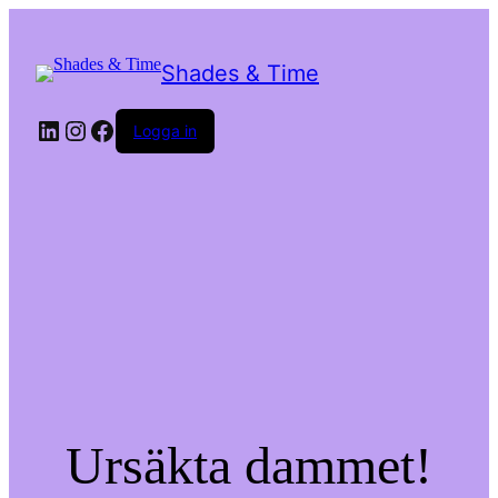
Shades & Time
LinkedIn
Instagram
Facebook
Logga in
Ursäkta dammet!