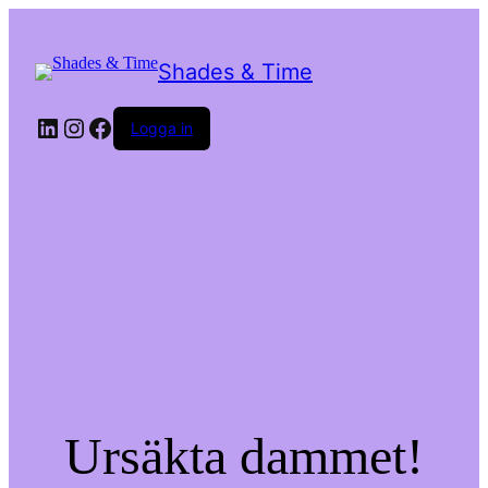
Shades & Time
LinkedIn
Instagram
Facebook
Logga in
Ursäkta dammet!