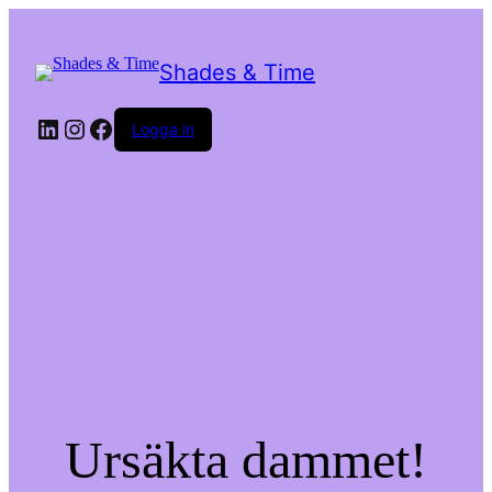
Shades & Time
LinkedIn
Instagram
Facebook
Logga in
Ursäkta dammet!