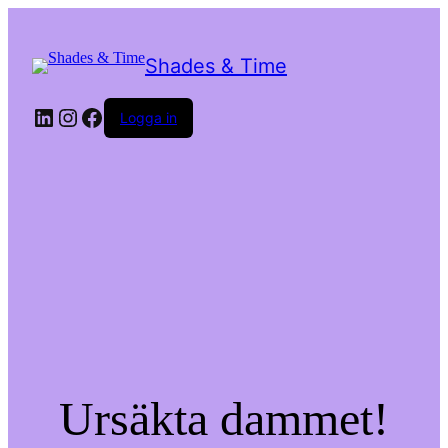
Shades & Time
LinkedIn
Instagram
Facebook
Logga in
Ursäkta dammet!