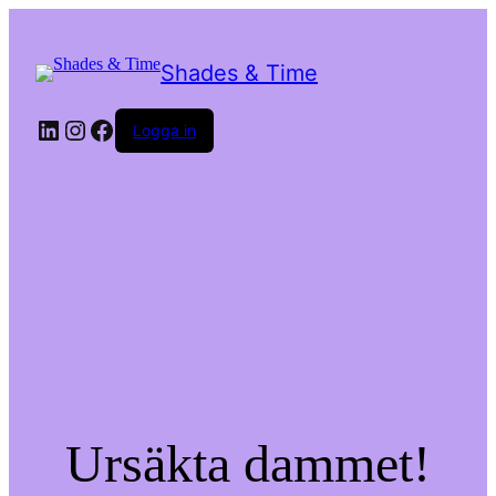
Shades & Time
LinkedIn
Instagram
Facebook
Logga in
Ursäkta dammet!