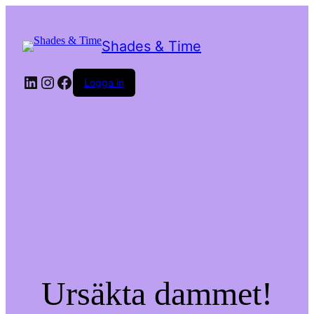
Shades & Time
LinkedIn
Instagram
Facebook
Logga in
Ursäkta dammet!