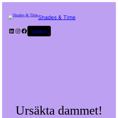
Shades & Time
LinkedIn
Instagram
Facebook
Logga in
Ursäkta dammet!