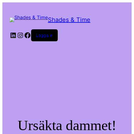
Shades & Time
LinkedIn
Instagram
Facebook
Logga in
Ursäkta dammet!