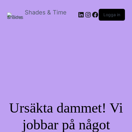
Shades & Time
LinkedIn
Instagram
Facebook
Logga in
Ursäkta dammet! Vi
jobbar på något