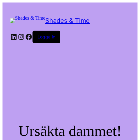
Shades & Time
LinkedIn
Instagram
Facebook
Logga in
Ursäkta dammet!