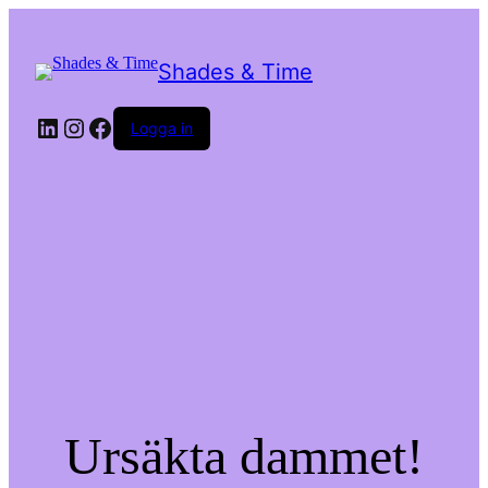
Shades & Time
LinkedIn
Instagram
Facebook
Logga in
Ursäkta dammet!