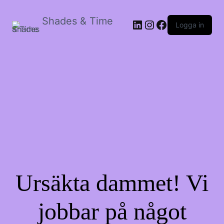
Shades & Time
LinkedIn
Instagram
Facebook
Logga in
Ursäkta dammet! Vi
jobbar på något