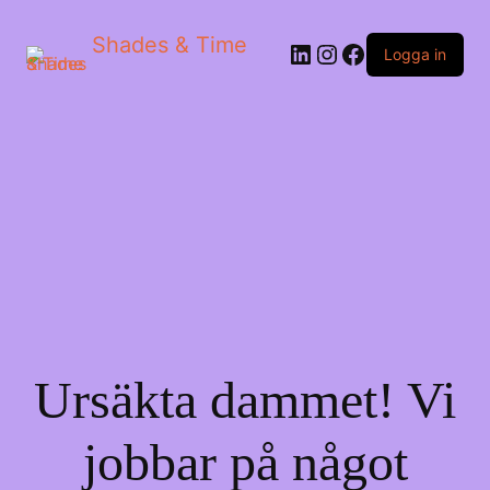
Shades & Time
LinkedIn
Instagram
Facebook
Logga in
Ursäkta dammet! Vi
jobbar på något