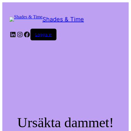
Shades & Time
LinkedIn
Instagram
Facebook
Logga in
Ursäkta dammet!