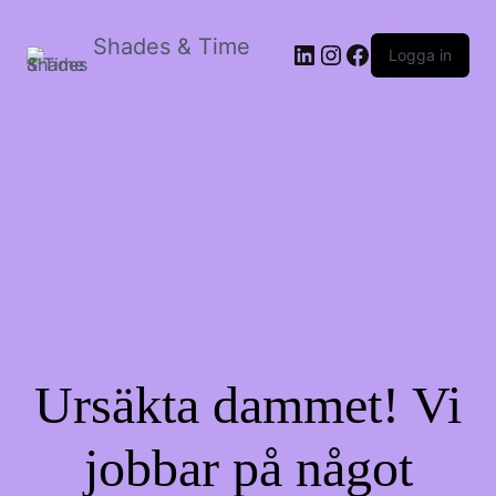
Shades & Time
LinkedIn
Instagram
Facebook
Logga in
Ursäkta dammet! Vi
jobbar på något